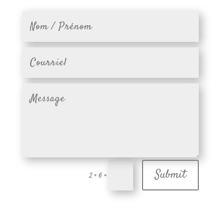
Submit
2 + 6
=